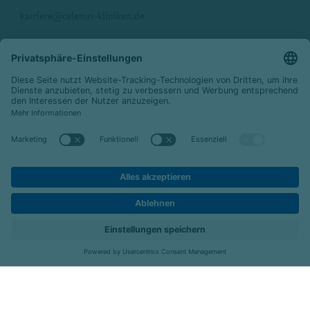
karriere
@
celenus-kliniken.de
Celenus SE
Moltkestraße 27
77654 Offenburg
Telefon:
0781-932036-140
Fax: 0781-932036-970
E-Mail:
karriere@celenus-kliniken.de
Folgen Sie uns:
Standorte
Job-Portal
Menü