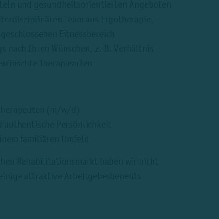
tteln und gesundheitsorientierten Angeboten
terdisziplinären Team aus Ergotherapie,
ngeschlossenen Fitnessbereich
gs nach Ihren Wünschen, z. B. Verhältnis
ewünschte Therapiearten
therapeuten (m/w/d)
d authentische Persönlichkeit
einem familiären Umfeld
chen Rehabilitationsmarkt haben wir nicht
inige attraktive Arbeitgeberbenefits