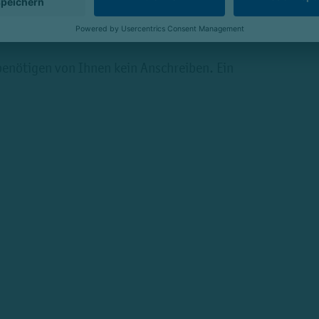
urch Kindergarten-Zuschuss
 und exklusive Corporate-Benefits-Angebote
benötigen von Ihnen kein Anschreiben. Ein