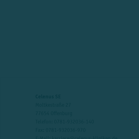
Celenus SE
Moltkestraße 27
77654 Offenburg
Telefon:
0781-932036-140
Fax: 0781-932036-970
E-Mail:
karriere@celenus-kliniken.de