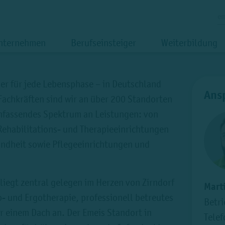
em
nternehmen
Berufseinsteiger
Weiterbildung
ner für jede Lebensphase – in Deutschland
Ans
Fachkräften sind wir an über 200 Standorten
umfassendes Spektrum an Leistungen: von
Rehabilitations- und Therapieeinrichtungen
sundheit sowie Pflegeeinrichtungen und
liegt zentral gelegen im Herzen von Zirndorf
Mart
o- und Ergotherapie, professionell betreutes
Betri
r einem Dach an. Der Emeis Standort in
Tele