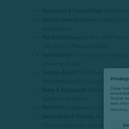
Sicherheit & Perspektive:
Unbefristet
Flexible Arbeitszeiten:
Arbeitspläne 
Bedürfnissen
Top Ausstattung:
Große, helle Therap
und digitaler Dokumentation
Fortbildung:
Übernahme aller therap
Erholungsurlaub
Sorglos-Paket:
Unser Verwaltungstea
Heilmittelabrechnung und Verwaltun
Team & Austausch:
Wöchentliche Tea
fachlicher Austausch
Mobilität:
Hausbesuchsauto wird gest
Gesundheit & Fitness:
Kostenloser Zu
Fitnessstudio sowie zahlreiche Gesun