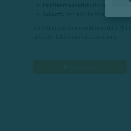
Familienfreundlich:
Unterstützung d
Zukunft:
Betriebliche Altersvorsorge
Schnell und unkompliziert bewerben. Wir 
aktueller Lebenslauf ist ausreichend.
Hier bewerben