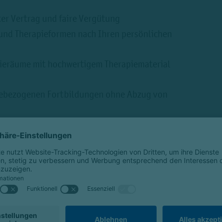
er Vertrag und faire Vergütung
und Therapieformen nach Ihren persönlichen
ieräume mit hochwertigem Therapiematerial
iebezogenen Fortbildungen ohne Abzug von
m übernimmt Terminorganisation,
gsaufgaben
msitzungen, regelmäßige Teamevents und
ellt
gang zu unserem gesundheitsorientierten
dheitsförderungen