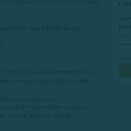
nd verfügt über eine sehr gute Infrastruktur
E-Ma
emei
Nürn
t in Teil- oder Vollzeit eine(n)
9051
)
che Behandlung unserer Patienten in den
onelle Therapie, psychisch-funktionelle
ellen Behandlungszielen
tung von Therapieeinheiten in hellen,
en Therapieräumen mit digitaler