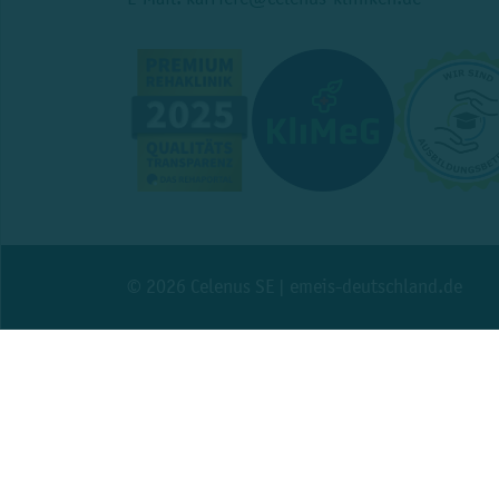
© 2026 Celenus SE
|
emeis-deutschland.de