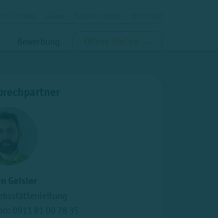
eis Kliniken
salvea
Danuvius Klinik
Kontakt
Bewerbung
Offene Stellen →
prechpartner
in Geisler
ebsstättenleitung
fon:
0911 81 00 78 35