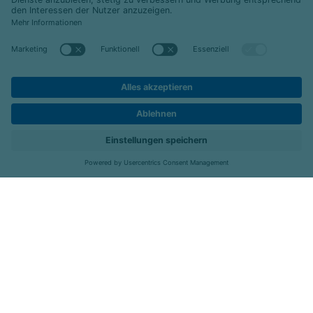
© 2026 Celenus SE
|
emeis-deutschland.de
Datenschutz
Impressum
Barrierefreiheit
Hier bewerben
Standorte
Job-Portal
Menü