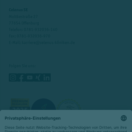
Celenus SE
Moltkestraße 27
77654 Offenburg
Telefon:
0781-932036-140
Fax: 0781-932036-970
E-Mail:
karriere@celenus-kliniken.de
Folgen Sie uns: