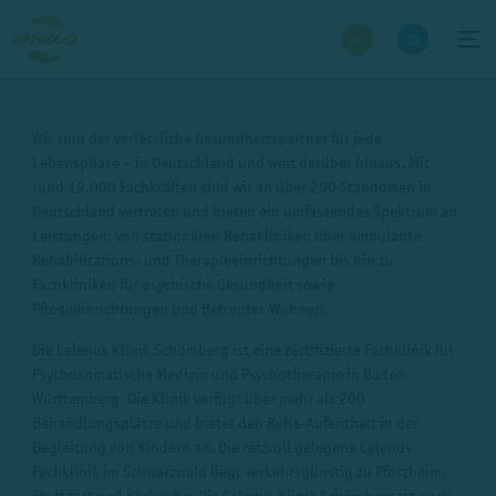
Wir sind der verlässliche Gesundheitspartner für jede
Lebensphase – in Deutschland und weit darüber hinaus. Mit
rund 19.000 Fachkräften sind wir an über 200 Standorten in
Deutschland vertreten und bieten ein umfassendes Spektrum an
Leistungen: von stationären Rehakliniken über ambulante
Rehabilitations- und Therapieeinrichtungen bis hin zu
Fachkliniken für psychische Gesundheit sowie
Pflegeeinrichtungen und Betreutes Wohnen.
Die Celenus Klinik Schömberg ist eine zertifizierte Fachklinik für
Psychosomatische Medizin und Psychotherapie in Baden-
Württemberg. Die Klinik verfügt über mehr als 200
Behandlungsplätze und bietet den Reha-Aufenthalt in der
Begleitung von Kindern an. Die reizvoll gelegene Celenus
Fachklinik im Schwarzwald liegt verkehrsgünstig zu Pforzheim,
Stuttgart und Karlsruhe. Die Celenus Klinik Schömberg ist nach