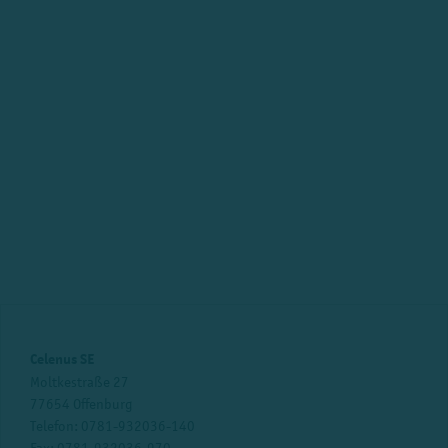
Celenus SE
Moltkestraße 27
77654 Offenburg
Telefon:
0781-932036-140
Fax: 0781-932036-970