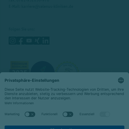
E-Mail:
karriere@celenus-kliniken.de
Folgen Sie uns:
© 2026 Celenus SE
|
emeis-deutschland.de
Datenschutz
Impressum