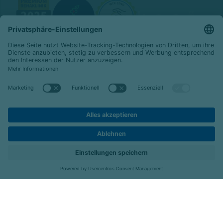
© 2026 Celenus SE
|
emeis-deutschland.de
Datenschutz
Impressum
Barrierefreiheit
Hier bewerben
Standorte
Job-Portal
Menü