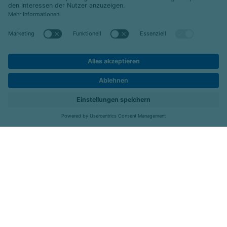
© 2026 Celenus SE
|
emeis-deutschland.de
Datenschutz
Impressum
Barrierefreiheit
Hier bewerben
Standorte
Job-Portal
Menü