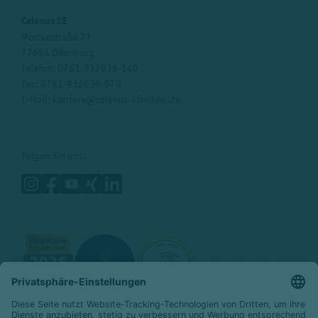
Celenus SE
Moltkestraße 27
77654 Offenburg
Telefon:
0781-932036-140
Fax: 0781-932036-970
E-Mail:
karriere@celenus-kliniken.de
Folgen Sie uns: