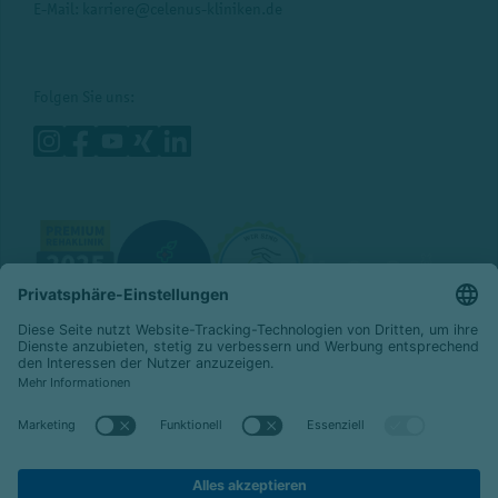
E-Mail:
karriere@celenus-kliniken.de
Folgen Sie uns:
© 2026 Celenus SE
|
emeis-deutschland.de
Datenschutz
Impressum
Barrierefreiheit