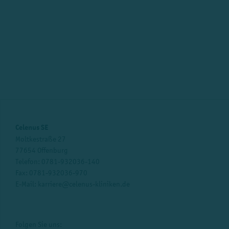
Celenus SE
Moltkestraße 27
77654 Offenburg
Telefon:
0781-932036-140
Fax: 0781-932036-970
E-Mail:
karriere@celenus-kliniken.de
Folgen Sie uns: