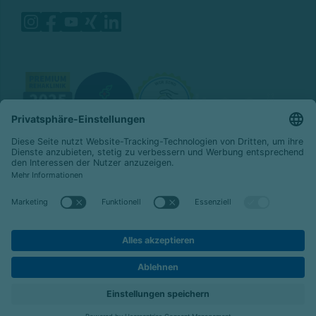
© 2026 Celenus SE
|
emeis-deutschland.de
Datenschutz
Impressum
Barrierefreiheit
Hier bewerben