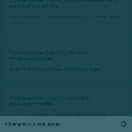
Ergotherapeuten (m/w/d) -flexible Arbeitszeiten &
kein Wochenenddienst-
emeis Ambulantes Rehazentrum Hofheim, Hofheim am
Taunus
Ergotherapeuten (m/w/d) -Attraktive
Willkommensprämie-
emeis Ambulantes Rehazentrum Kleve, Kleve
Ergotherapeuten (m/w/d) -Attraktive
Willkommensprämie-
emeis Therapiezentrum Krefeld Dießem, Krefeld