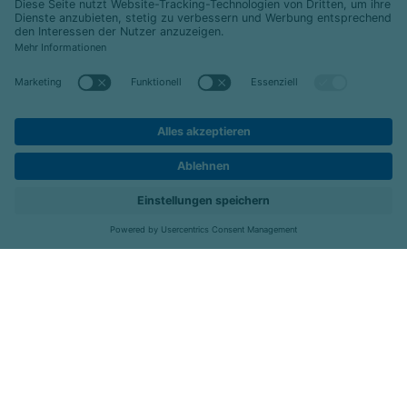
Ergotherapeuten (m/w/d) für den Bereich Pädiatrie -
Attraktive Willkommensprämie-
emeis Therapiezentrum Neu-Ulm, Neu-Ulm
Ergotherapeuten (m/w/d) -flexible Arbeitszeiten &
kein Wochenenddienst-
emeis Therapiezentrum Bretten, Bretten
Standorte
Job-Portal
Menü
Ergotherapeuten (m/w/d) für den Bereich Pädiatrie -
flexible Arbeitszeiten & kein Wochenenddienst-
emeis Therapiezentrum Bretten, Bretten